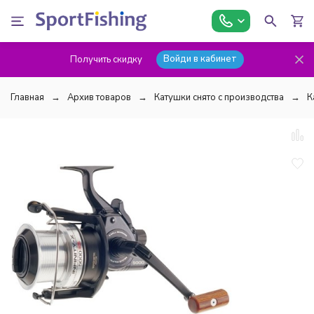
Войди в кабинет
Получить скидку
Главная
Архив товаров
Катушки снято с производства
К