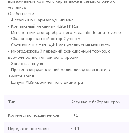
вываживание крупного карпа даже в самых сложных
условиях.
Особенности:
- 4 стальных шарикоподшипника
- Компактный механизм «Bite N’ Run»
- Мгновенный стопор обратного хода Infinite anti-reverse
- Сбалансированный ротор Gyrospin
- Соотношение тяги 4,4:1 для увеличения мощности
- Многодисковый передний фрикционный тормоз, с
возможностью тонкой регулировки
- Запасная шпуля
- Противозакручивающий ролик лесоукладывателя
Twistbuster II
- Шпуля ABS увеличенного диаметра
Тип
Катушка с бейтраннером
Количество подшипников
4+1
Передаточное число
4.4:1