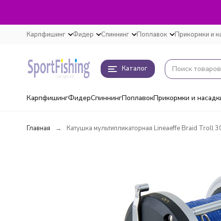
Карпфишинг
Фидер
Спиннинг
Поплавок
Прикормки и н
Каталог
Карпфишинг
Фидер
Спиннинг
Поплавок
Прикормки и насадк
Главная
Катушка мультипликаторная Lineaeffe Braid Troll 3