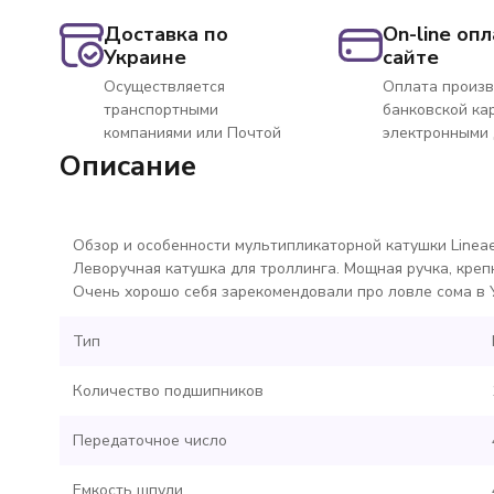
Доставка по
On-line опл
Украине
сайте
Осуществляется
Оплата произв
транспортными
банковской ка
компаниями или Почтой
электронными
Описание
Обзор и особенности мультипликаторной катушки Lineaeff
Леворучная катушка для троллинга. Мощная ручка, крепк
Очень хорошо себя зарекомендовали про ловле сома в 
Тип
Количество подшипников
Передаточное число
Емкость шпули