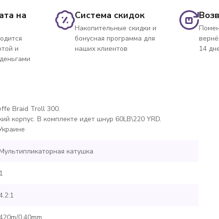
ата на
Система скидок
Возв
Накопительные скидки и
Помен
одится
бонусная программа для
вернё
ртой и
наших клиентов
14 дн
 деньгами
e Braid Troll 300.
ий корпус. В комплекте идет шнур 60LB\220 YRD.
Украине
Мультипликаторная катушка
1
4.2:1
420m/0.40mm