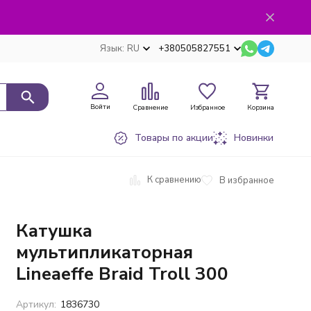
Язык:
RU
+380505827551
Войти
Сравнение
Избранное
Корзина
Товары по акции
Новинки
К сравнению
В избранное
Катушка
мультипликаторная
Lineaeffe Braid Troll 300
Артикул:
1836730