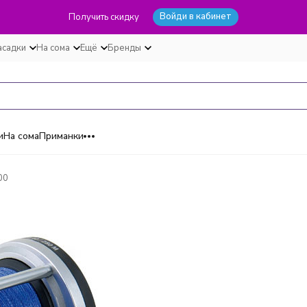
Войди в кабинет
Получить скидку
асадки
На сома
Ещё
Бренды
и
На сома
Приманки
00