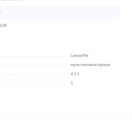
-
628
Lineaeffe
мультипликаторные
4.2:1
1