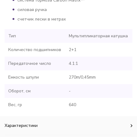
система тормоза Carbon Matrix™
силовая ручка
счетчик лески в метрах
Тип
Мультипликаторная катушка
Количество подшипников
2+1
Передаточное число
4.1:1
Емкость шпули
270m/0,45mm
Оборот, см
-
Вес, гр
640
Характеристики