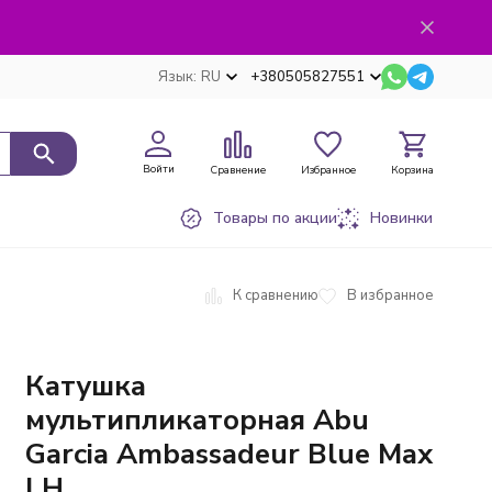
Язык:
RU
+380505827551
Войти
Сравнение
Избранное
Корзина
Товары по акции
Новинки
К сравнению
В избранное
Катушка
мультипликаторная Abu
Garcia Ambassadeur Blue Max
LH