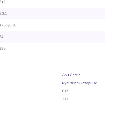
2+1
6.2:1
175m/0.30
54
225
Abu Garcia
мультипликаторные
6.0:1
2+1