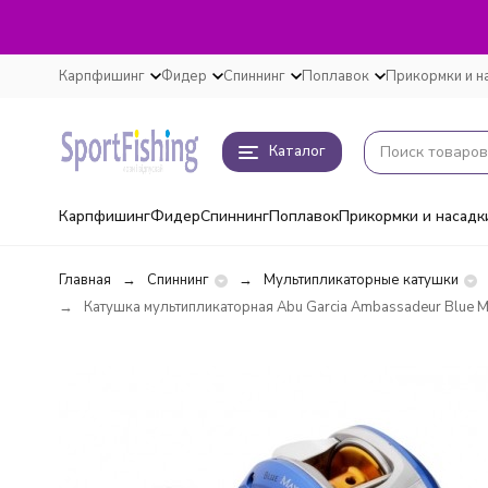
Карпфишинг
Фидер
Спиннинг
Поплавок
Прикормки и н
Каталог
Карпфишинг
Фидер
Спиннинг
Поплавок
Прикормки и насадк
Главная
Спиннинг
Мультипликаторные катушки
Катушка мультипликаторная Abu Garcia Ambassadeur Blue 