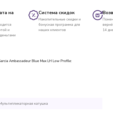
ата на
Система скидок
Возв
Накопительные скидки и
Помен
одится
бонусная программа для
вернё
ртой и
наших клиентов
14 дн
 деньгами
rcia Ambassadeur Blue Max LH
Low Profile:
Мультипликаторная катушка