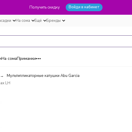
Войди в кабинет
Получить скидку
асадки
На сома
Ещё
Бренды
и
На сома
Приманки
Мультипликаторные катушки Abu Garcia
Max LH