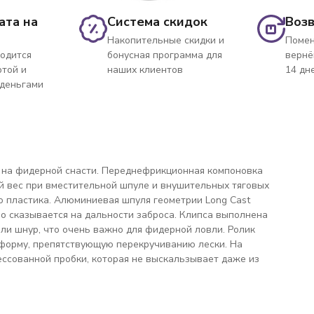
ата на
Система скидок
Возв
Накопительные скидки и
Помен
одится
бонусная программа для
вернё
ртой и
наших клиентов
14 дн
 деньгами
 на фидерной снасти. Переднефрикционная компоновка
й вес при вместительной шпуле и внушительных тяговых
о пластика. Алюминиевая шпуля геометрии Long Cast
 сказывается на дальности заброса. Клипса выполнена
или шнур, что очень важно для фидерной ловли. Ролик
форму, препятствующую перекручиванию лески. На
ессованной пробки, которая не выскальзывает даже из