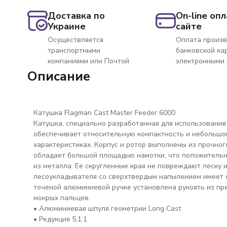
Доставка по
On-line опл
Украине
сайте
Осуществляется
Оплата произв
транспортными
банковской ка
компаниями или Почтой
электронными
Описание
Катушка Flagman Cast Master Feeder 6000
Катушка, специально разработанная для использования
обеспечивает относительную компактность и небольшо
характеристиках. Корпус и ротор выполнены из прочног
обладает большой площадью намотки, что положительно
из металла. Ее скругленные края не повреждают леску 
лесоукладывателя со сверхтвердым напылением имеет 
точеной алюминиевой ручке установлена рукоять из пр
мокрых пальцев.
• Алюминиевая шпуля геометрии Long Cast
• Редукция 5,1:1