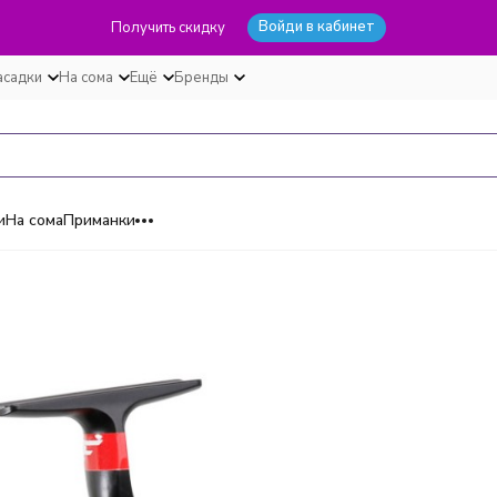
Войди в кабинет
Получить скидку
асадки
На сома
Ещё
Бренды
и
На сома
Приманки