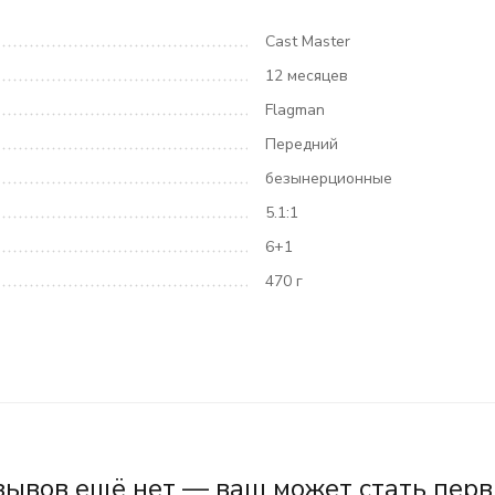
Cast Master
12 месяцев
Flagman
Передний
безынерционные
5.1:1
6+1
470 г
зывов ещё нет — ваш может стать перв