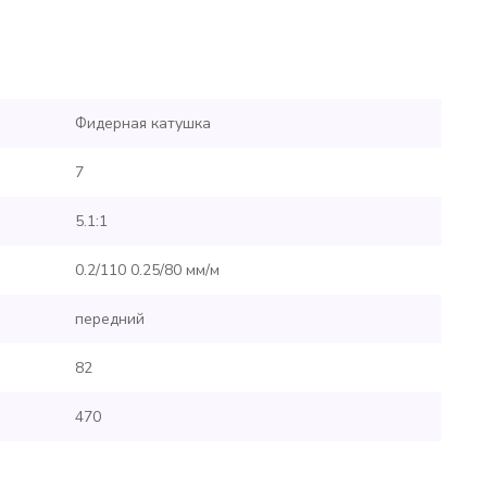
Фидерная катушка
7
5.1:1
0.2/110 0.25/80 мм/м
передний
82
470