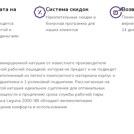
ата на
Система скидок
Возв
Накопительные скидки и
Помен
одится
бонусная программа для
вернё
ртой и
наших клиентов
14 дн
 деньгами
зинерционной катушки от известного производителя
ой рабочей лошадкой, которая не предаст и не подведет.
ыполненный из легкого композитного материала корпус и
одшипника и 1 роликовый подшипник. Рассчитанные на
этой катушке идеальное сцепление для оптимальных
мощности и продлению срока службы рабочей пары.
iwa Laguna 2000-5BI обладает великолепными
ения комфорта в использовании.