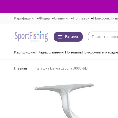
Карпфишинг
Фидер
Спиннинг
Поплавок
Прикормки и н
Каталог
Карпфишинг
Фидер
Спиннинг
Поплавок
Прикормки и насадк
Главная
Катушка Daiwa Laguna 3000-5BI