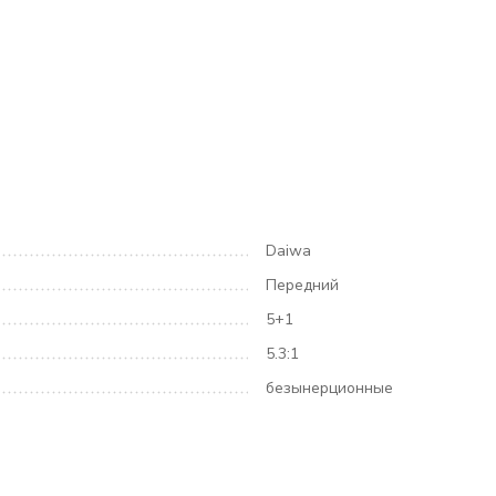
Daiwa
Передний
5+1
5.3:1
безынерционные