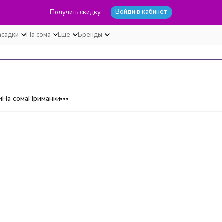
Войди в кабинет
Получить скидку
асадки
На сома
Ещё
Бренды
и
На сома
Приманки