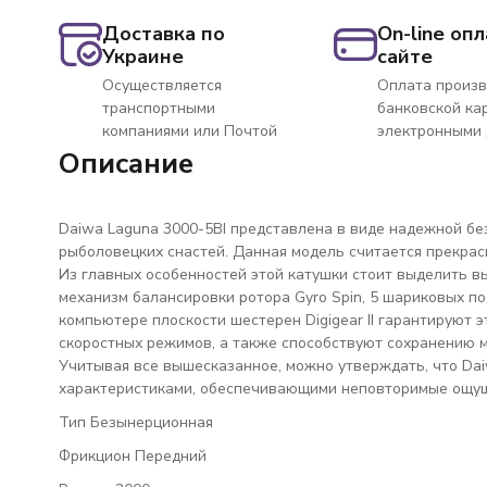
Доставка по
On-line опл
Украине
сайте
Осуществляется
Оплата произв
транспортными
банковской ка
компаниями или Почтой
электронными
Описание
Daiwa Laguna 3000-5BI представлена в виде надежной бе
рыболовецких снастей. Данная модель считается прекрасн
Из главных особенностей этой катушки стоит выделить в
механизм балансировки ротора Gyro Spin, 5 шариковых п
компьютере плоскости шестерен Digigear II гарантируют 
скоростных режимов, а также способствуют сохранению 
Учитывая все вышесказанное, можно утверждать, что Da
характеристиками, обеспечивающими неповторимые ощущ
Тип Безынерционная
Фрикцион Передний