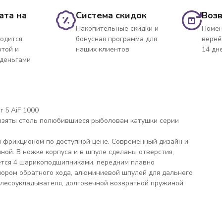
ата на
Система скидок
Возв
Накопительные скидки и
Помен
одится
бонусная программа для
вернё
ртой и
наших клиентов
14 дн
 деньгами
 5 AiF 1000
и взяты столь полюбившиеся рыболовам катушки серии
им фрикционом по доступной цене. Современный дизайн и
ой. В ножке корпуса и в шпуле сделаны отверстия,
ется 4 шарикоподшипниками, передним плавно
ором обратного хода, алюминиевой шпулей для дальнего
лесоукладывателя, долговечной возвратной пружиной