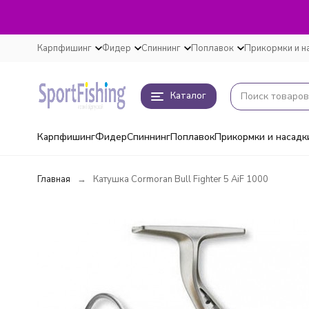
Карпфишинг
Фидер
Спиннинг
Поплавок
Прикормки и н
Каталог
Карпфишинг
Фидер
Спиннинг
Поплавок
Прикормки и насадк
Главная
Катушка Cormoran Bull Fighter 5 AiF 1000