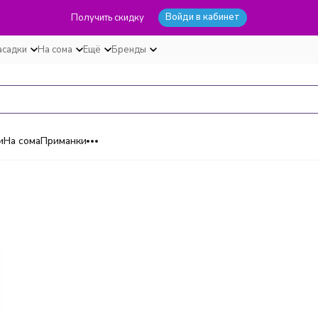
Войди в кабинет
Получить скидку
асадки
На сома
Ещё
Бренды
и
На сома
Приманки