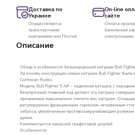
Доставка по
On-line опл
Украине
сайте
Осуществляется
Оплата произв
транспортными
банковской ка
компаниями или Почтой
электронными
Описание
Обзор и особенности безынерционой катушки Bull Fighter
За основу конструкции новых катушек Bull Fighter был
Cormoran Rodeo.
Модель Bull Fighter 5 AiF – надежная катушка с передн
безупречный плавный ход делают эту катушку совершенн
призванные максимально снизить вес катушки. Оснаща
регулируемым фрикционным тормозом, мгновенным стоп
заброса, увеличенным противозакручивающим роликом 
дужки.
Комплектуются запасной графитовой шпулей.
Особенности: