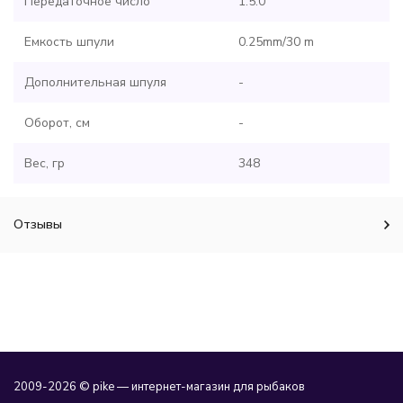
Передаточное число
1.5:0
Емкость шпули
0.25mm/30 m
Дополнительная шпуля
-
Оборот, см
-
Вес, гр
348
Отзывы
2009-2026 © pike — интернет-магазин для рыбаков