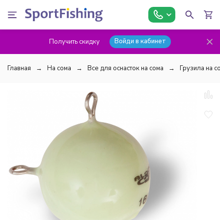
Войди в кабинет
Получить скидку
Главная
На сома
Все для оснасток на сома
Грузила на с