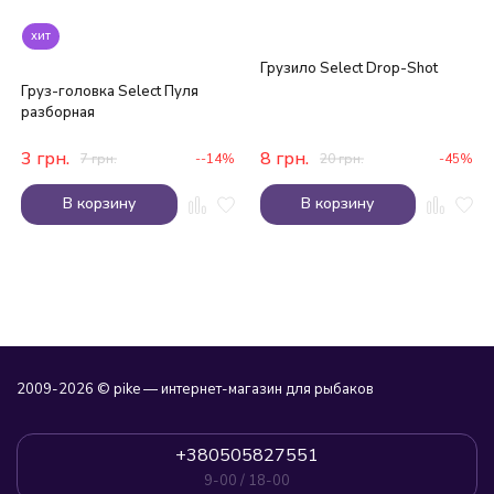
хит
Грузило Select Drop-Shot
Груз-головка Select Пуля
разборная
3
грн.
8
грн.
7
грн.
--14%
20
грн.
-45%
В корзину
В корзину
2009-2026 © pike — интернет-магазин для рыбаков
+380505827551
9-00 / 18-00