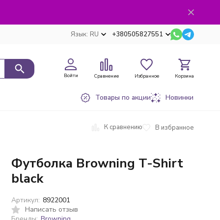
Язык:
RU
+380505827551
Войти
Сравнение
Избранное
Корзина
Товары по акции
Новинки
К сравнению
В избранное
Футболка Browning T-Shirt
black
Артикул:
8922001
Написать отзыв
Бренды:
Browning