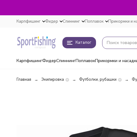
Карпфишинг
Фидер
Спиннинг
Поплавок
Прикормки и н
Каталог
Карпфишинг
Фидер
Спиннинг
Поплавок
Прикормки и насадк
Главная
Экипировка
Футболки, рубашки
Фу