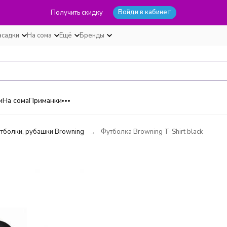
Войди в кабинет
Получить скидку
асадки
На сома
Ещё
Бренды
и
На сома
Приманки
тболки, рубашки Browning
Футболка Browning T-Shirt black