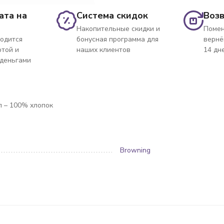
ата на
Система скидок
Возв
Накопительные скидки и
Помен
одится
бонусная программа для
вернё
ртой и
наших клиентов
14 дн
 деньгами
л – 100% хлопок
Browning