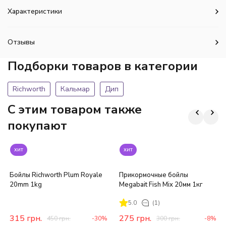
Характеристики
Отзывы
Подборки товаров в категории
Richworth
Кальмар
Дип
C этим товаром также
покупают
хит
хит
Бойлы Richworth Plum Royale
Прикормочные бойлы
20mm 1kg
Megabait Fish Mix 20мм 1кг
5.0
(1)
315
грн.
275
грн.
450
грн.
-30%
300
грн.
-8%