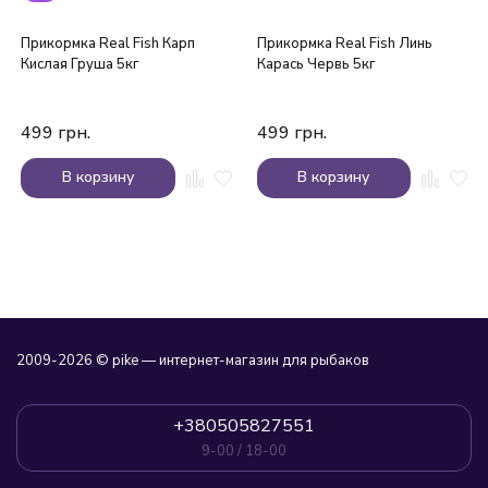
Прикормка Real Fish Карп
Прикормка Real Fish Линь
Кислая Груша 5кг
Карась Червь 5кг
499
грн.
499
грн.
В корзину
В корзину
2009-2026 © pike — интернет-магазин для рыбаков
+380505827551
9-00 / 18-00