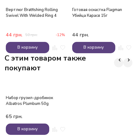
Вертлюг Bratfishing Rolling
Готовая оснастка Flagman
Swivel With Welded Ring 4
Убийца Карася 15г
44
грн.
44
грн.
50
грн.
-12%
В корзину
В корзину
C этим товаром также
покупают
Набор грузил-дробинок
Albatros Plumbum 50g
65
грн.
В корзину