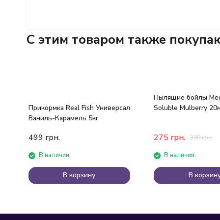
C этим товаром также покупа
Пылящие бойлы Meg
Прикормка Real Fish Универсал
Soluble Mulberry 20
Ваниль-Карамель 5кг
499
грн.
275
грн.
300
грн.
В наличии
В наличии
В корзину
В корзин