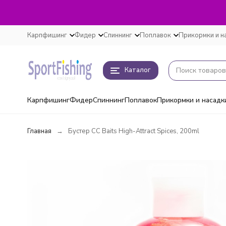
Карпфишинг
Фидер
Спиннинг
Поплавок
Прикормки и н
Каталог
Карпфишинг
Фидер
Спиннинг
Поплавок
Прикормки и насадк
Главная
Бустер CC Baits High-Attract Spices, 200ml