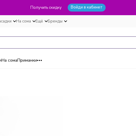
Войди в кабинет
Получить скидку
асадки
На сома
Ещё
Бренды
и
На сома
Приманки