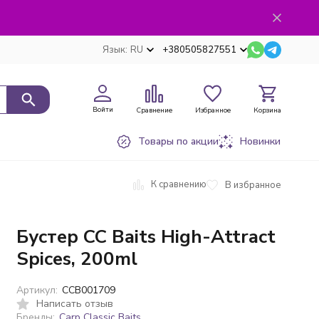
Язык:
RU
+380505827551
Войти
Сравнение
Избранное
Корзина
Товары по акции
Новинки
К сравнению
В избранное
Бустер CC Baits High-Attract
Spices, 200ml
Артикул:
CCB001709
Написать отзыв
Бренды:
Carp Classic Baits