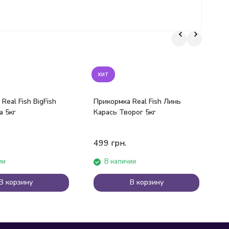
хит
Real Fish BigFish
Прикормка Real Fish Линь
П
 5кг
Карась Творог 5кг
S
499
грн.
ии
В наличии
В корзину
В корзину