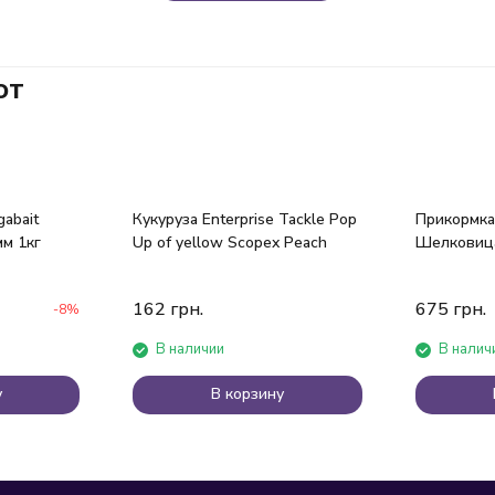
ют
abait
Кукуруза Enterprise Tackle Pор
Прикормка 
мм 1кг
Uр of yellow Scopex Peach
Шелковица
162
грн.
675
грн.
-8%
В наличии
В налич
у
В корзину