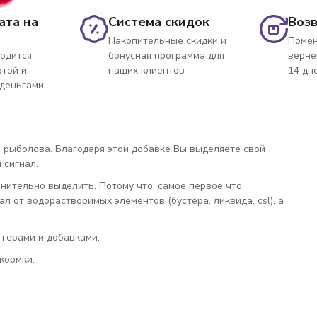
ата на
Система скидок
Возв
Накопительные скидки и
Помен
одится
бонусная программа для
вернё
ртой и
наших клиентов
14 дн
 деньгами
о рыболова. Благодаря этой добавке Вы выделяете свой
 сигнал.
нительно выделить. Потому что, самое первое что
л от водорастворимых элементов (бустера, ликвида, csl), а
ггерами и добавками.
кормки.