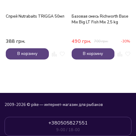
Спрей Nutrabaits TRIGGA 50мл
Базовая смесь Richworth Base
Mix Big LT Fish Mix 2,5 kg
388
грн.
490
грн.
700
грн.
-30%
В корзину
В корзину
2009-2026 © pike — интернет-магазин для рыбаков
+380505827551
9-00 / 18-00