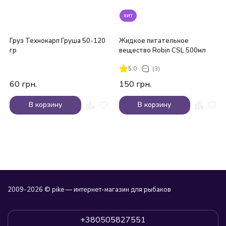
хит
Груз Технокарп Груша 50-120
Жидкое питательное
гр
вещество Robin CSL 500мл
5.0
(3)
60
грн.
150
грн.
В корзину
В корзину
2009-2026 © pike — интернет-магазин для рыбаков
+380505827551