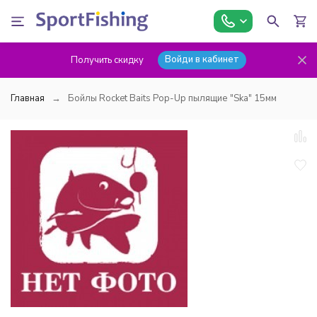
Войди в кабинет
Получить скидку
Главная
Бойлы Rocket Baits Pop-Up пылящие "Ska" 15мм