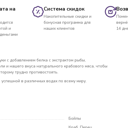
ата на
Система скидок
Возв
Накопительные скидки и
Помен
одится
бонусная программа для
вернё
ртой и
наших клиентов
14 дн
 деньгами
ки с добавлением белка с экстрактом рыбы,
ли и нашего вкуса натурального крабового мяса, чтобы
торому трудно противостоять.
 успешной в различных водах по всему миру.
Бойлы
Краб, Перец