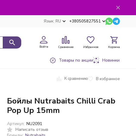
Язык:
RU
+380505827551
Войти
Сравнение
Избранное
Корзина
Товары по акции
Новинки
К сравнению
В избранное
Бойлы Nutrabaits Chilli Crab
Pop Up 15mm
Артикул:
NU2091
Написать отзыв
Бренды:
Nutrabaits