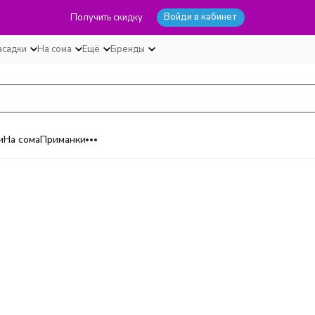
Войди в кабинет
Получить скидку
асадки
На сома
Ещё
Бренды
и
На сома
Приманки