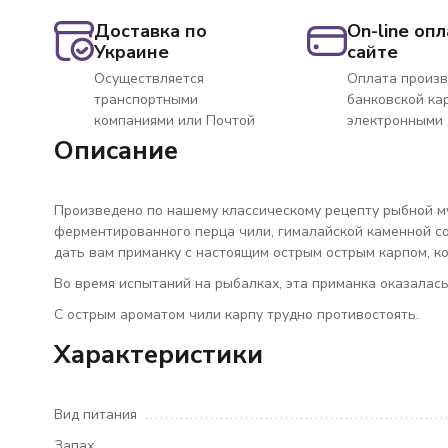
Доставка по
On-line опл
Украине
сайте
Осуществляется
Оплата произв
транспортными
банковской ка
компаниями или Почтой
электронными
Описание
Произведено по нашему классическому рецепту рыбной му
ферментированного перца чили, гималайской каменной со
дать вам приманку с настоящим острым острым карпом, ко
Во время испытаний на рыбалках, эта приманка оказалась
С острым ароматом чили карпу трудно противостоять.
Характеристики
Вид питания
Запах