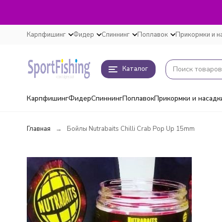
Карпфишинг
Фидер
Спиннинг
Поплавок
Прикормки и н
Каталог
Карпфишинг
Фидер
Спиннинг
Поплавок
Прикормки и насадк
Главная
Бойлы Nutrabaits Chilli Crab Pop Up 15mm