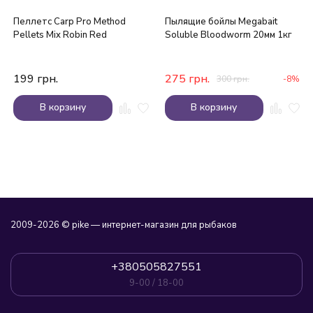
Пеллетс Carp Pro Method
Пылящие бойлы Megabait
Pellets Mix Robin Red
Soluble Bloodworm 20мм 1кг
199
грн.
275
грн.
300
грн.
-8%
В корзину
В корзину
2009-2026 © pike — интернет-магазин для рыбаков
+380505827551
9-00 / 18-00