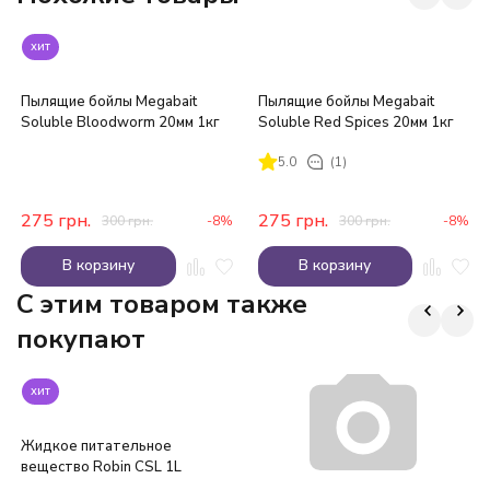
хит
Пылящие бойлы Megabait
Пылящие бойлы Megabait
Soluble Bloodworm 20мм 1кг
Soluble Red Spices 20мм 1кг
5.0
(1)
275
грн.
275
грн.
300
грн.
-8%
300
грн.
-8%
В корзину
В корзину
C этим товаром также
покупают
хит
Жидкое питательное
вещество Robin CSL 1L