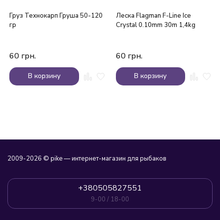
Груз Технокарп Груша 50-120
Леска Flagman F-Line Ice
гр
Crystal 0.10mm 30m 1,4kg
60
грн.
60
грн.
В корзину
В корзину
2009-2026 © pike — интернет-магазин для рыбаков
+380505827551
9-00 / 18-00