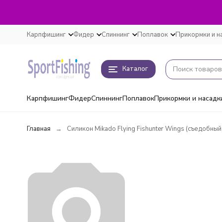
Карпфишинг
Фидер
Спиннинг
Поплавок
Прикормки и н
Каталог
Карпфишинг
Фидер
Спиннинг
Поплавок
Прикормки и насадк
Главная
Силикон Mikado Flying Fishunter Wings (съедобный