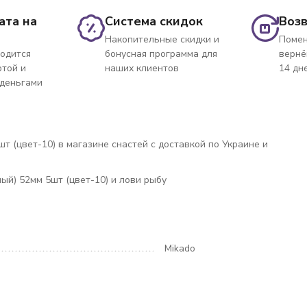
ата на
Система скидок
Возв
Накопительные скидки и
Помен
одится
бонусная программа для
вернё
ртой и
наших клиентов
14 дн
 деньгами
шт (цвет-10) в магазине снастей с доставкой по Украине и
ный) 52мм 5шт (цвет-10) и лови рыбу
Mikado