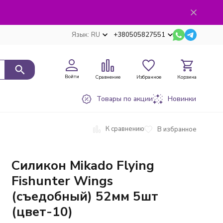
Язык:
RU
+380505827551
Войти
Сравнение
Избранное
Корзина
Товары по акции
Новинки
К сравнению
В избранное
Силикон Mikado Flying
Fishunter Wings
(съедобный) 52мм 5шт
(цвет-10)