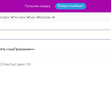
Войди в кабинет
Получить скидку
асадки
На сома
Ещё
Бренды
и
На сома
Приманки
) 52мм 5шт (цвет-10)