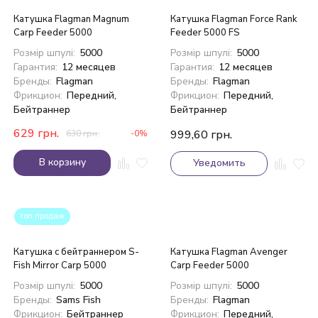
Катушка Flagman Magnum
Катушка Flagman Force Rank
Carp Feeder 5000
Feeder 5000 FS
Розмір шпулі:
5000
Розмір шпулі:
5000
Гарантия:
12 месяцев
Гарантия:
12 месяцев
Бренды:
Flagman
Бренды:
Flagman
Фрикцион:
Передний,
Фрикцион:
Передний,
Бейтраннер
Бейтраннер
629
грн.
999,60
грн.
630
грн.
-0%
В корзину
Уведомить
топ продаж
Катушка с бейтраннером S-
Катушка Flagman Avenger
Fish Mirror Carp 5000
Carp Feeder 5000
Розмір шпулі:
5000
Розмір шпулі:
5000
Бренды:
Sams Fish
Бренды:
Flagman
Фрикцион:
Бейтраннер
Фрикцион:
Передний,