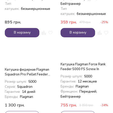
Тип
Бейтраннер
катушек:
безынерционные
Тип
катушек:
безынерционные
895
грн.
359
грн.
479
грн.
-25%
В корзину
В корзину
Катушка Flagman Force Rank
Feeder 5000 FS Screw In
Катушка фидерная Flagman
Squadron Pro Pellet Feeder
Розмір шпулі:
5000
5000
Гарантия:
12 месяцев
Розмір шпулі:
5000
Бренды:
Flagman
Серия:
Squadron
Фрикцион:
Передний,
Гарантия:
14 дней
Бейтраннер
Бренды:
Flagman
1 300
грн.
755
грн.
1 150
грн.
-34%