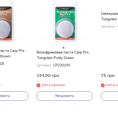
покупателей
Свинцова
Tungsten 
Артикул:
аста Carp Pro
Вольфрамовая паста Carp Pro
 Brown
Tungsten Putty Green
1B
Артикул:
CP2301W
194,90
грн.
75
грн.
и
Нет в наличии
Нет в 
омить
Уведомить