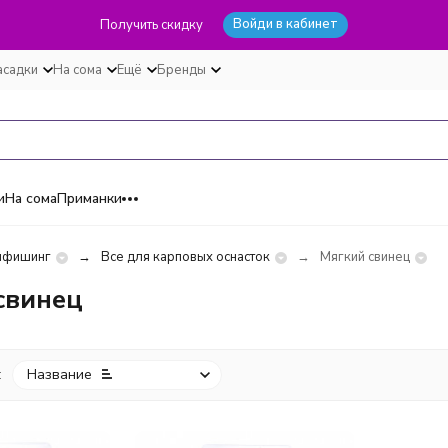
Войди в кабинет
Получить скидку
асадки
На сома
Ещё
Бренды
и
На сома
Приманки
пфишинг
Все для карповых оснасток
Мягкий свинец
свинец
:
Название