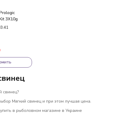
Prologic
Kit 3X10g
03.41
и
омить
свинец
й свинец?
ыбор Мягкий свинец и при этом лучшая цена.
купить в рыболовном магазине в Украине