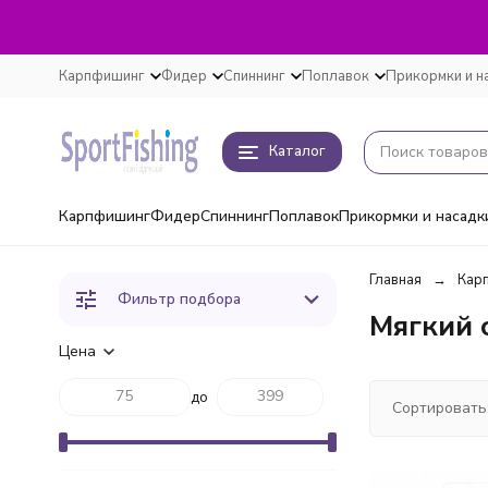
Карпфишинг
Фидер
Спиннинг
Поплавок
Прикормки и н
Каталог
Карпфишинг
Фидер
Спиннинг
Поплавок
Прикормки и насадк
Главная
Кар
Фильтр подбора
Мягкий 
Цена
до
Сортировать