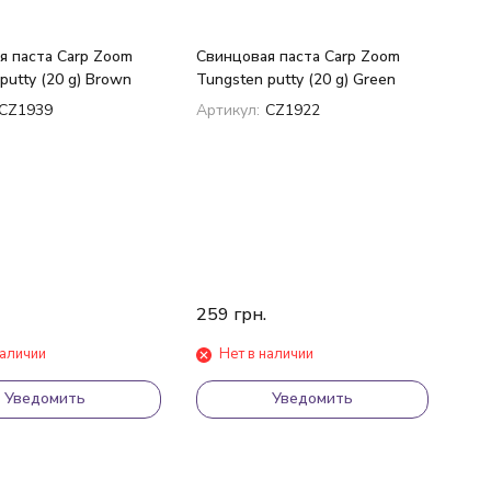
я паста Carp Zoom
Свинцовая паста Carp Zoom
putty (20 g) Brown
Tungsten putty (20 g) Green
CZ1939
Артикул:
CZ1922
259
грн.
наличии
Нет в наличии
Уведомить
Уведомить