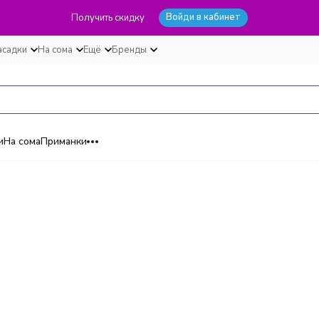
Войди в кабинет
Получить скидку
асадки
На сома
Ещё
Бренды
и
На сома
Приманки