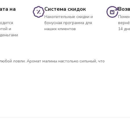
ата на
Система скидок
Возв
Накопительные скидки и
Помен
одится
бонусная программа для
вернё
ртой и
наших клиентов
14 дн
 деньгами
 любой ловли. Аромат малины настолько сильный, что