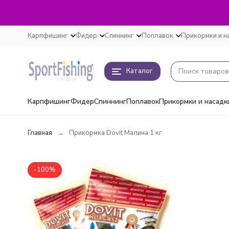
Карпфишинг
Фидер
Спиннинг
Поплавок
Прикормки и н
Каталог
Карпфишинг
Фидер
Спиннинг
Поплавок
Прикормки и насадк
Главная
Прикормка Dovit Малина 1 кг
-100%